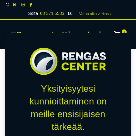
Soita
03 371 5533
tai
Varaa aika verk​​​​ossa
Rengascenter Hämeenkyrö
0
Yksityisyytesi
kunnioittaminen on
meille ensisijaisen
tärkeää.