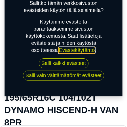
Sallitko tämän verkkosivuston
evästeiden käytön tällä selaimella?
Käytämme evästeitä
parantaaksemme sivuston
käyttökokemusta. Saat lisätietoja
evästeistä ja niiden käytöstä
osoitteessa
Evästekäytäntö
.
Kauppa
Salli kaikki evästeet
195/65R16C 104/102T DYNAMO HISCEND-H
VAN 8PR
Salli vain välttämättömät evästeet
195/65R16C 104/102T
DYNAMO HISCEND-H VAN
8PR