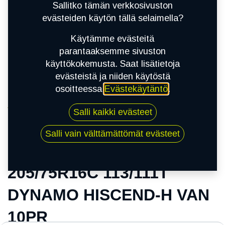
Sallitko tämän verkkosivuston
evästeiden käytön tällä selaimella?
Käytämme evästeitä
parantaaksemme sivuston
käyttökokemusta. Saat lisätietoja
evästeistä ja niiden käytöstä
osoitteessa
Evästekäytäntö
.
Kauppa
Salli kaikki evästeet
205/75R16C 113/111T DYNAMO HISCEND-H
VAN 10PR
Salli vain välttämättömät evästeet
205/75R16C 113/111T
DYNAMO HISCEND-H VAN
10PR