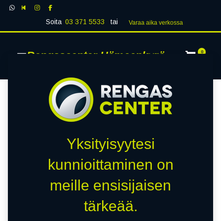
Soita
03 371 5533
tai
Varaa aika verk​​​​ossa
Rengascenter Hämeenkyrö
0
Yksityisyytesi
kunnioittaminen on
meille ensisijaisen
tärkeää.