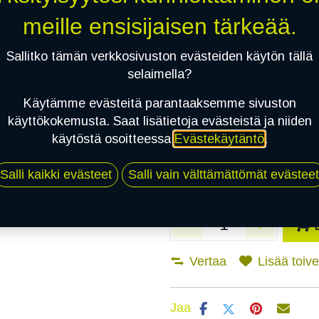
meille ensisijaisen tärkeää.
Asennuspalvelu
Sallitko tämän verkkosivuston evästeiden käytön tällä
selaimella?
Mikäli valitset asennuksen, pä
Käytämme evästeitä parantaaksemme sivuston
käyttökokemusta. Saat lisätietoja evästeistä ja niiden
1
X 195/55R16 87H BARUM BRAVURI
käytöstä osoitteessa
Evästekäytäntö
.
EI ASENNUSTA
Salli kaikki evästeet
Salli vain välttämättömät evästeet
Vertaa
Lisää toivel
Jaa