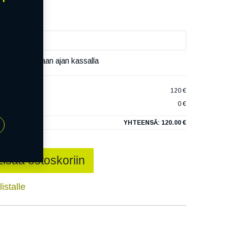
äset varaamaan ajan kassalla
S 6 EVC
120 €
0 €
YHTEENSÄ:
120.00 €
Lisää ostoskoriin
istalle