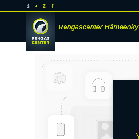
Rengascenter Hämeenky
RENK