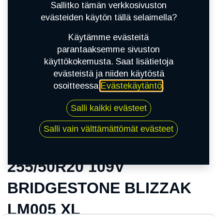
Sallitko tämän verkkosivuston
evästeiden käytön tällä selaimella?
Käytämme evästeitä
parantaaksemme sivuston
käyttökokemusta. Saat lisätietoja
evästeistä ja niiden käytöstä
osoitteessa
Evästekäytäntö
.
Kauppa
Salli kaikki evästeet
255/50R20 109V BRIDGESTONE BLIZZAK
LM005 XL
Salli vain välttämättömät evästeet
255/50R20 109V
BRIDGESTONE BLIZZAK
LM005 XL