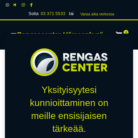
Soita
03 371 5533
tai
Varaa aika verk​​​​ossa
Rengascenter Hämeenkyrö
0
Yksityisyytesi
kunnioittaminen on
meille ensisijaisen
tärkeää.