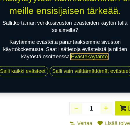
Toimittajilla (Varasto
meille ensisijaisen tärkeää.
Toimitusaika:
3 arkip
Sallitko tämän verkkosivuston evästeiden käytön tällä
Asennuspalvelu
selaimella?
Käytämme evästeitä parantaaksemme sivuston
käyttökokemusta. Saat lisätietoja evästeistä ja niiden
Mikäli valitset asennuksen, pä
käytöstä osoitteessa
Evästekäytäntö
.
1
X 215/50R17 95W SAILUN ATREZ
Salli kaikki evästeet
Salli vain välttämättömät evästeet
EI ASENNUSTA
Vertaa
Lisää toivel