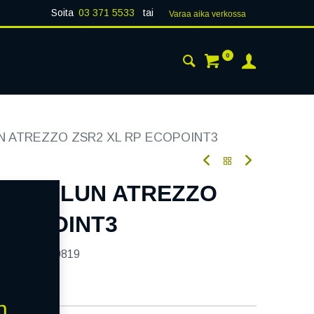
Soita
03 371 5533
tai
Varaa aika verk​​​​ossa
0
 24H
AJANKOHTAISTA
YHTEYSTIEDOT
UN ATREZZO ZSR2 XL RP ECOPOINT3
5W SAILUN ATREZZO
ECOPOINT3
tekoodi:
339819
n