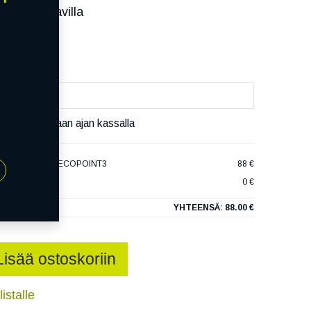
ssa):
Saatavilla
äivää
äset varaamaan ajan kassalla
ZO ZSR2 XL RP ECOPOINT3
88 €
0 €
YHTEENSÄ:
88.00 €
Lisää ostoskoriin
istalle