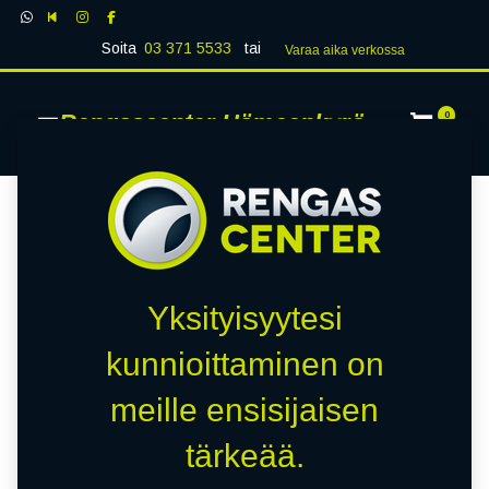
Soita
03 371 5533
tai
Varaa aika verk​​​​ossa
Rengascenter Hämeenkyrö
0
Yksityisyytesi
kunnioittaminen on
meille ensisijaisen
tärkeää.