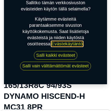
Sallitko tämän verkkosivuston
evästeiden käytön tällä selaimella?
Käytämme evästeitä
parantaaksemme sivuston
käyttökokemusta. Saat lisätietoja
evästeistä ja niiden käytöstä
osoitteessa
Evästekäytäntö
.
Kauppa
Salli kaikki evästeet
165/13R8C 94/93S DYNAMO HISCEND-H MC31
8PR
Salli vain välttämättömät evästeet
165/13R8C 94/93S
DYNAMO HISCEND-H
MC31 8PR