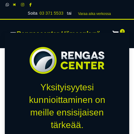
Soita
03 371 5533
tai
Varaa aika verk​​​​ossa
Rengascenter Hämeenkyrö
0
Yksityisyytesi
kunnioittaminen on
meille ensisijaisen
tärkeää.