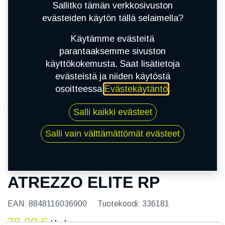
Sallitko tämän verkkosivuston
evästeiden käytön tällä selaimella?
Käytämme evästeitä
parantaaksemme sivuston
käyttökokemusta. Saat lisätietoja
evästeistä ja niiden käytöstä
osoitteessa
Evästekäytäntö
.
Kauppa
Salli kaikki evästeet
205/55R15 88V SAILUN ATREZZO ELITE RP
Salli vain välttämättömät evästeet
205/55R15 88V SAILUN
ATREZZO ELITE RP
EAN:
8848116036900
Tuotekoodi:
336181
78,00
€
/ kpl