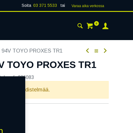
Soita
03 371 5533
tai
Varaa aika verk​​​​ossa
0
 24H
AJANKOHTAISTA
YHTEYSTIEDOT
7 94V TOYO PROXES TR1
4V TOYO PROXES TR1
tekoodi:
336083
elvollista yhdistelmää.
n