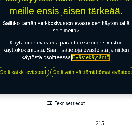
meille ensisijaisen tärkeää.
Sallitko tämän verkkosivuston evästeiden käytön tällä
selaimella?
Käytämme evästeitä parantaaksemme sivuston
käyttökokemusta. Saat lisätietoja evästeistä ja niiden
käytöstä osoitteessa
Evästekäytäntö
.
Salli kaikki evästeet
Salli vain välttämättömät evästeet
Tekniset tiedot
215