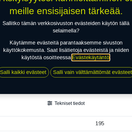
meille ensisijaisen tärkeää.
Sallitko tämän verkkosivuston evästeiden käytön tällä
selaimella?
Käytämme evästeitä parantaaksemme sivuston
käyttökokemusta. Saat lisätietoja evästeistä ja niiden
käytöstä osoitteessa
Evästekäytäntö
.
Salli kaikki evästeet
Salli vain välttämättömät evästeet
Tekniset tiedot
195