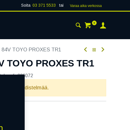
Soita
03 371 5533
tai
Varaa aika verk​​​​ossa
0
 24H
AJANKOHTAISTA
YHTEYSTIEDOT
6 84V TOYO PROXES TR1
4V TOYO PROXES TR1
tekoodi:
336072
elvollista yhdistelmää.
n