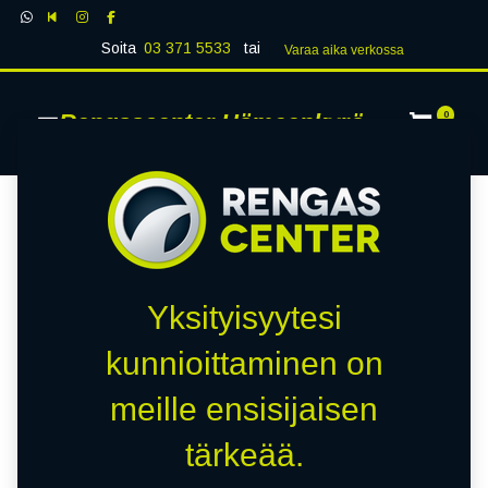
Soita
03 371 5533
tai
Varaa aika verk​​​​ossa
Rengascenter Hämeenkyrö
0
Yksityisyytesi
kunnioittaminen on
meille ensisijaisen
tärkeää.