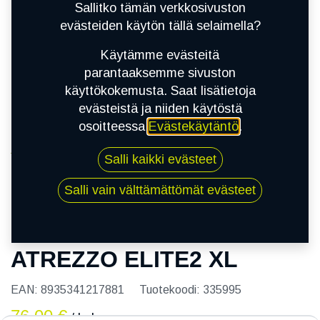
Sallitko tämän verkkosivuston
evästeiden käytön tällä selaimella?
Käytämme evästeitä
parantaaksemme sivuston
käyttökokemusta. Saat lisätietoja
evästeistä ja niiden käytöstä
osoitteessa
Evästekäytäntö
.
Kauppa
Salli kaikki evästeet
175/65R14 86T SAILUN ATREZZO ELITE2 XL
Salli vain välttämättömät evästeet
175/65R14 86T SAILUN
ATREZZO ELITE2 XL
EAN:
8935341217881
Tuotekoodi:
335995
76,00
€
/ kpl