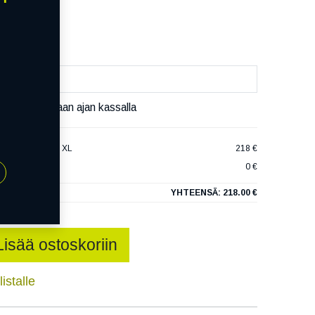
päivää
äset varaamaan ajan kassalla
LIZZAK LM005 XL
218 €
0 €
YHTEENSÄ:
218.00 €
Lisää ostoskoriin
istalle