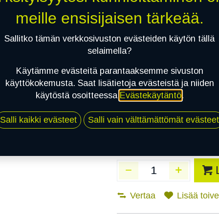
Toimitusaika:
10 arki
meille ensisijaisen tärkeää.
Asennuspalvelu
Sallitko tämän verkkosivuston evästeiden käytön tällä
selaimella?
Käytämme evästeitä parantaaksemme sivuston
Mikäli valitset asennuksen, pä
käyttökokemusta. Saat lisätietoja evästeistä ja niiden
käytöstä osoitteessa
Evästekäytäntö
.
1
X 195/50R15 86H BRIDGESTONE B
EI ASENNUSTA
Salli kaikki evästeet
Salli vain välttämättömät evästeet
Vertaa
Lisää toivel