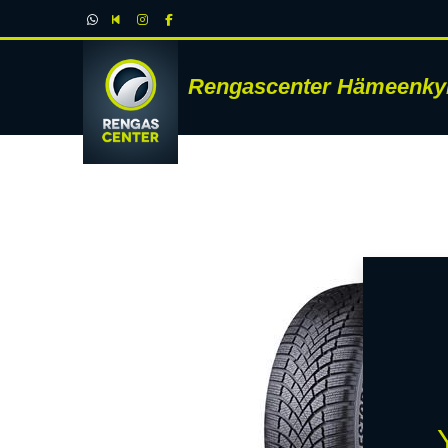
Rengascenter Hämeenky
RENK