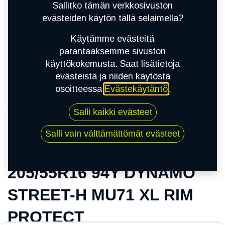
Sallitko tämän verkkosivuston
evästeiden käytön tällä selaimella?
Käytämme evästeitä
parantaaksemme sivuston
käyttökokemusta. Saat lisätietoja
evästeistä ja niiden käytöstä
osoitteessa
Evästekäytäntö
.
Kauppa
Salli kaikki evästeet
205/55R16 94Y DYNAMO STREET-H MU71 XL
RIM PROTECT
Salli vain välttämättömät evästeet
205/55R16 94Y DYNAMO
STREET-H MU71 XL RIM
PROTECT