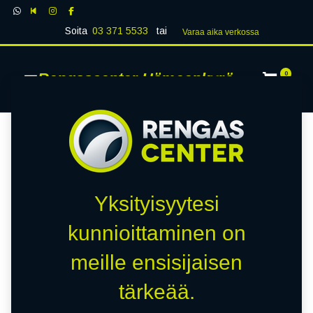
Soita
03 371 5533
tai
Varaa aika verk​​​​ossa
Rengascenter Hämeenkyrö
0
Yksityisyytesi
kunnioittaminen on
meille ensisijaisen
tärkeää.