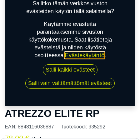
Sallitko tämän verkkosivuston
evästeiden käytön tällä selaimella?
Käytämme evästeitä
parantaaksemme sivuston
käyttökokemusta. Saat lisätietoja
evästeistä ja niiden käytöstä
osoitteessa
Evästekäytäntö
.
Kauppa
Salli kaikki evästeet
205/50R15 86V SAILUN ATREZZO ELITE RP
Salli vain välttämättömät evästeet
205/50R15 86V SAILUN
ATREZZO ELITE RP
EAN:
8848116036887
Tuotekoodi:
335292
78,00
€
/ kpl