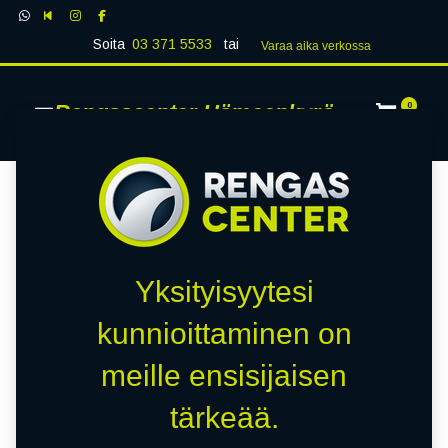
Soita
03 371 5533
tai
Varaa aika verk​​​​ossa
Rengascenter Hämeenkyrö
0
Yksityisyytesi
kunnioittaminen on
meille ensisijaisen
tärkeää.