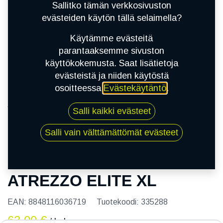
Sallitko tämän verkkosivuston
evästeiden käytön tällä selaimella?
Käytämme evästeitä
parantaaksemme sivuston
käyttökokemusta. Saat lisätietoja
evästeistä ja niiden käytöstä
osoitteessa
Evästekäytäntö
.
Kauppa
Salli kaikki evästeet
185/65R15 92T SAILUN ATREZZO ELITE XL
Salli vain välttämättömät evästeet
185/65R15 92T SAILUN
ATREZZO ELITE XL
EAN:
8848116036719
Tuotekoodi:
335288
63,00
€
/ kpl