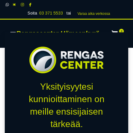
Soita
03 371 5533
tai
Varaa aika verk​​​​ossa
Rengascenter Hämeenkyrö
0
Yksityisyytesi
kunnioittaminen on
meille ensisijaisen
tärkeää.