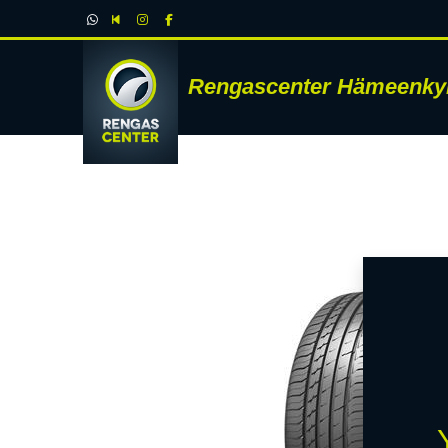
Rengascenter Hämeenky
RENK