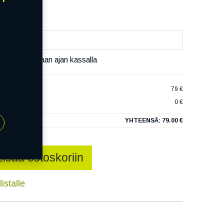
äset varaamaan ajan kassalla
 ELITE XL
79 €
0 €
YHTEENSÄ:
79.00 €
Lisää ostoskoriin
istalle