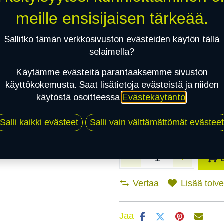
meille ensisijaisen tärkeää.
Asennuspalvelu
Sallitko tämän verkkosivuston evästeiden käytön tällä
selaimella?
Mikäli valitset asennuksen, pä
Käytämme evästeitä parantaaksemme sivuston
käyttökokemusta. Saat lisätietoja evästeistä ja niiden
1
X 215/45R16 90V SAILUN ATREZZO
käytöstä osoitteessa
Evästekäytäntö
.
EI ASENNUSTA
Salli kaikki evästeet
Salli vain välttämättömät evästeet
Vertaa
Lisää toivel
Jaa