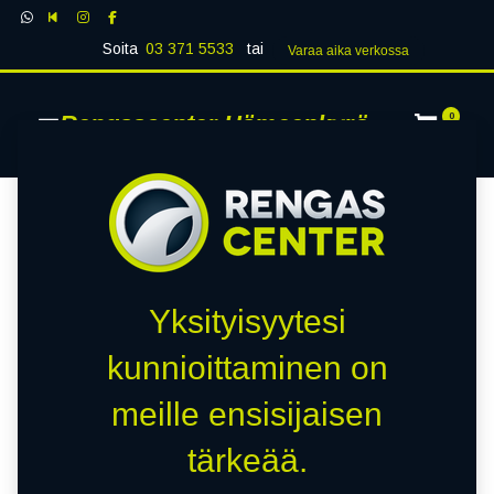
Soita
03 371 5533
tai
Varaa aika verk​​​​ossa
Rengascenter Hämeenkyrö
0
Yksityisyytesi
kunnioittaminen on
meille ensisijaisen
tärkeää.