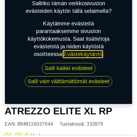
Sallitko tämän verkkosivuston
evästeiden käytön tällä selaimella?
Käytämme evästeitä
parantaaksemme sivuston
käyttökokemusta. Saat lisätietoja
evästeistä ja niiden käytöstä
osoitteessa
Evästekäytäntö
.
Kauppa
Salli kaikki evästeet
215/55R18 99V SAILUN ATREZZO ELITE XL RP
Salli vain välttämättömät evästeet
215/55R18 99V SAILUN
ATREZZO ELITE XL RP
EAN:
8848116037044
Tuotekoodi:
332879
96,00
€
/ kpl