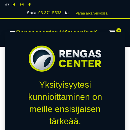
Soita
03 371 5533
tai
Varaa aika verk​​​​ossa
Rengascenter Hämeenkyrö
0
Yksityisyytesi
kunnioittaminen on
meille ensisijaisen
tärkeää.