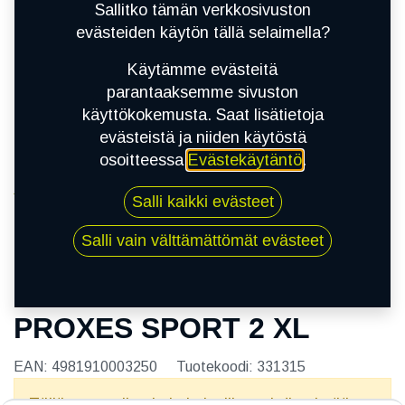
Sallitko tämän verkkosivuston
evästeiden käytön tällä selaimella?
Käytämme evästeitä
parantaaksemme sivuston
käyttökokemusta. Saat lisätietoja
evästeistä ja niiden käytöstä
osoitteessa
Evästekäytäntö
.
Kauppa
Salli kaikki evästeet
215/40R18 89Y TOYO PROXES SPORT 2 XL
Salli vain välttämättömät evästeet
215/40R18 89Y TOYO
PROXES SPORT 2 XL
EAN:
4981910003250
Tuotekoodi:
331315
Tällä tuotteella ei ole kelvollista yhdistelmää.