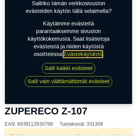
Sallitko tämän verkkosivuston
evästeiden käytön tällä selaimella?
Käytämme evästeitä
parantaaksemme sivuston
käyttökokemusta. Saat lisätietoja
evästeistä ja niiden käytöstä
osoitteessa
Evästekäytäntö
.
Kauppa
Salli kaikki evästeet
165/80R13 83T WESTLAKE ZUPERECO Z-107
Salli vain välttämättömät evästeet
165/80R13 83T WESTLAKE
ZUPERECO Z-107
EAN:
6938112630799
Tuotekoodi:
331308
Tällä tuotteella ei ole kelvollista yhdistelmää.