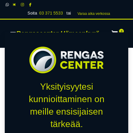
Soita
03 371 5533
tai
Varaa aika verk​​​​ossa
Rengascenter Hämeenkyrö
0
Yksityisyytesi
kunnioittaminen on
meille ensisijaisen
tärkeää.