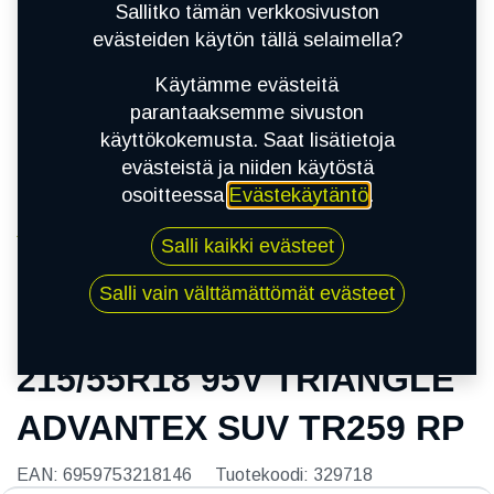
Sallitko tämän verkkosivuston
evästeiden käytön tällä selaimella?
Käytämme evästeitä
parantaaksemme sivuston
käyttökokemusta. Saat lisätietoja
evästeistä ja niiden käytöstä
osoitteessa
Evästekäytäntö
.
Kauppa
Salli kaikki evästeet
215/55R18 95V TRIANGLE ADVANTEX SUV
TR259 RP
Salli vain välttämättömät evästeet
215/55R18 95V TRIANGLE
ADVANTEX SUV TR259 RP
EAN:
6959753218146
Tuotekoodi:
329718