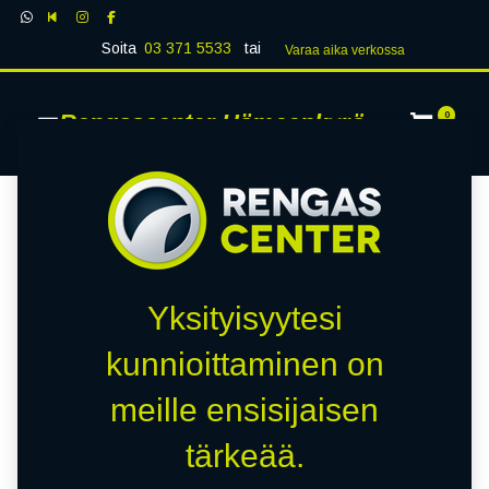
Soita
03 371 5533
tai
Varaa aika verk​​​​ossa
Rengascenter Hämeenkyrö
0
Yksityisyytesi
kunnioittaminen on
meille ensisijaisen
tärkeää.