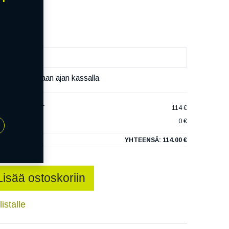
äivää
äset varaamaan ajan kassalla
 ULTRACONTACT
114 €
0 €
YHTEENSÄ:
114.00 €
Lisää ostoskoriin
istalle