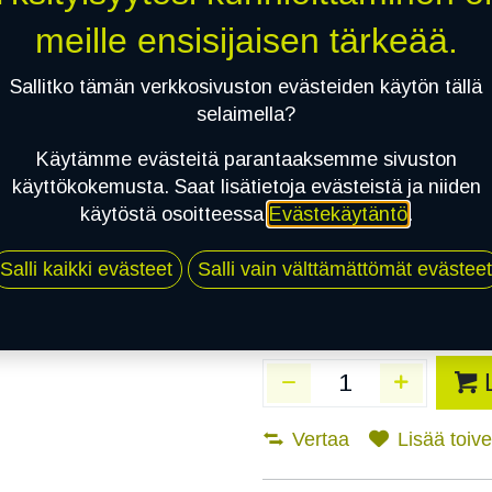
Toimitusaika:
3 arkip
meille ensisijaisen tärkeää.
Asennuspalvelu
Sallitko tämän verkkosivuston evästeiden käytön tällä
selaimella?
Käytämme evästeitä parantaaksemme sivuston
Mikäli valitset asennuksen, pä
käyttökokemusta. Saat lisätietoja evästeistä ja niiden
käytöstä osoitteessa
Evästekäytäntö
.
1
X 195/55R15 85H CONTINENTAL
EI ASENNUSTA
Salli kaikki evästeet
Salli vain välttämättömät evästeet
Vertaa
Lisää toivel