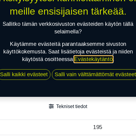
Toimitusehdot
meille ensisijaisen tärkeää.
Sallitko tämän verkkosivuston evästeiden käytön tällä
selaimella?
Käytämme evästeitä parantaaksemme sivuston
käyttökokemusta. Saat lisätietoja evästeistä ja niiden
käytöstä osoitteessa
Evästekäytäntö
.
Salli kaikki evästeet
Salli vain välttämättömät evästeet
Tekniset tiedot
195