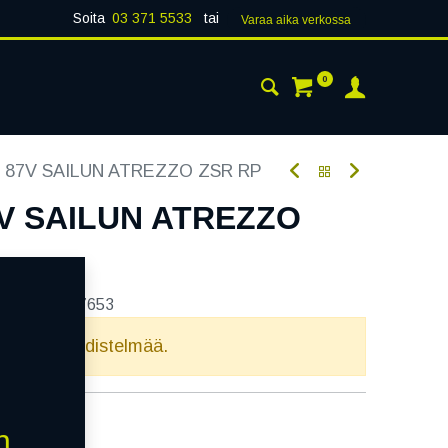
Soita
03 371 5533
tai
Varaa aika verk​​​​ossa
0
 24H
AJANKOHTAISTA
YHTEYSTIEDOT
6 87V SAILUN ATREZZO ZSR RP
7V SAILUN ATREZZO
tekoodi:
327653
elvollista yhdistelmää.
n