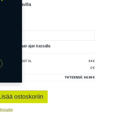
ssa):
Saatavilla
äivää
äset varaamaan ajan kassalla
AXTOURING TE307 XL
64 €
0 €
YHTEENSÄ:
64.00 €
Lisää ostoskoriin
istalle