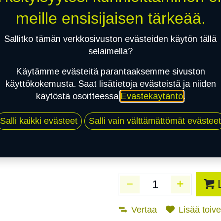
Toimittajilla (Varasto
meille ensisijaisen tärkeää.
Toimitusaika:
3 arkip
Sallitko tämän verkkosivuston evästeiden käytön tällä
Asennuspalvelu
selaimella?
Käytämme evästeitä parantaaksemme sivuston
käyttökokemusta. Saat lisätietoja evästeistä ja niiden
Mikäli valitset asennuksen, pä
käytöstä osoitteessa
Evästekäytäntö
.
1
X 185/60R15 88H TRIANGLE RELI
Salli kaikki evästeet
Salli vain välttämättömät evästeet
EI ASENNUSTA
Vertaa
Lisää toivel