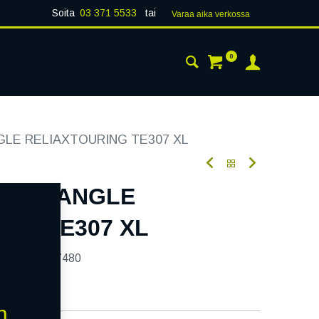
Soita
03 371 5533
tai
Varaa aika verk​​​​ossa
0
 24H
AJANKOHTAISTA
YHTEYSTIEDOT
NGLE RELIAXTOURING TE307 XL
8H TRIANGLE
NG TE307 XL
tekoodi:
327480
n