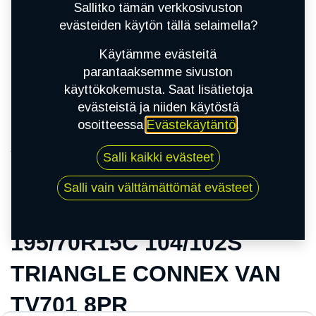
Sallitko tämän verkkosivuston
evästeiden käytön tällä selaimella?
Käytämme evästeitä
parantaaksemme sivuston
käyttökokemusta. Saat lisätietoja
evästeistä ja niiden käytöstä
osoitteessa
Evästekäytäntö
.
Kauppa
Salli kaikki evästeet
195/70R15C 104/102S TRIANGLE CONNEX VAN
TV701 8PR
Salli vain välttämättömät evästeet
195/70R15C 104/102S
TRIANGLE CONNEX VAN
TV701 8PR