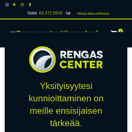
Soita
03 371 5533
tai
Varaa aika verk​​​​ossa
Rengascenter Hämeenkyrö
0
Yksityisyytesi
kunnioittaminen on
meille ensisijaisen
tärkeää.