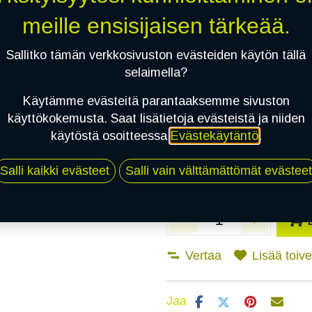
meille ensisijaisen tärkeää.
Asennuspalvelu
Sallitko tämän verkkosivuston evästeiden käytön tällä
selaimella?
Mikäli valitset asennuksen, pä
Käytämme evästeitä parantaaksemme sivuston
käyttökokemusta. Saat lisätietoja evästeistä ja niiden
1
X 195/50R15 82V BARUM BRAVURI
käytöstä osoitteessa
Evästekäytäntö
.
EI ASENNUSTA
Salli kaikki evästeet
Salli vain välttämättömät evästeet
Vertaa
Lisää toivel
Jaa