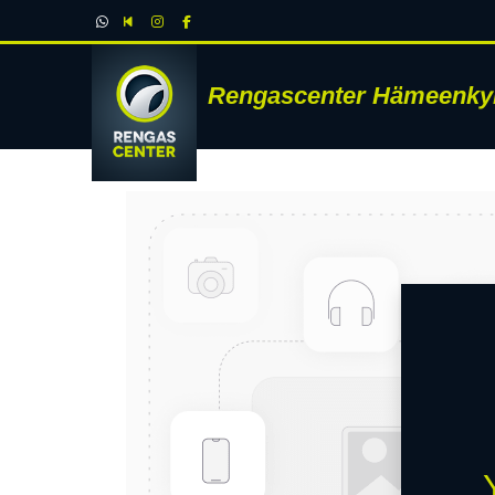
Rengascenter Hämeenky
RENK