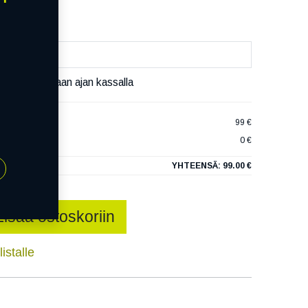
äset varaamaan ajan kassalla
S 6 EVC
99 €
0 €
YHTEENSÄ:
99.00 €
Lisää ostoskoriin
istalle