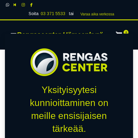
Soita
03 371 5533
tai
Varaa aika verk​​​​ossa
Rengascenter Hämeenkyrö
0
Yksityisyytesi
kunnioittaminen on
meille ensisijaisen
tärkeää.