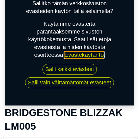
Sallitko tämän verkkosivuston
evästeiden käytön tällä selaimella?
Käytämme evästeitä
parantaaksemme sivuston
käyttökokemusta. Saat lisätietoja
evästeistä ja niiden käytöstä
osoitteessa
Evästekäytäntö
.
Kauppa
Salli kaikki evästeet
235/55R17 99H BRIDGESTONE BLIZZAK LM005
Salli vain välttämättömät evästeet
235/55R17 99H
BRIDGESTONE BLIZZAK
LM005