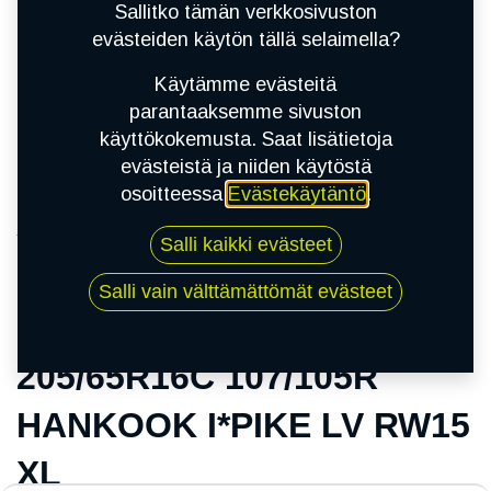
Sallitko tämän verkkosivuston
evästeiden käytön tällä selaimella?
Käytämme evästeitä
parantaaksemme sivuston
käyttökokemusta. Saat lisätietoja
evästeistä ja niiden käytöstä
osoitteessa
Evästekäytäntö
.
Kauppa
Salli kaikki evästeet
205/65R16C 107/105R HANKOOK I*PIKE LV
RW15 XL
Salli vain välttämättömät evästeet
205/65R16C 107/105R
HANKOOK I*PIKE LV RW15
XL