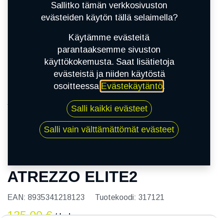
Sallitko tämän verkkosivuston
evästeiden käytön tällä selaimella?
Käytämme evästeitä
parantaaksemme sivuston
käyttökokemusta. Saat lisätietoja
evästeistä ja niiden käytöstä
osoitteessa
Evästekäytäntö
.
Kauppa
Salli kaikki evästeet
205/60R16 92V SAILUN ATREZZO ELITE2
Salli vain välttämättömät evästeet
205/60R16 92V SAILUN
ATREZZO ELITE2
EAN:
8935341218123
Tuotekoodi:
317121
135,00
€
/ kpl