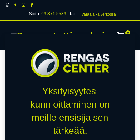
Soita
03 371 5533
tai
Varaa aika verk​​​​ossa
Rengascenter Hämeenkyrö
0
Yksityisyytesi
kunnioittaminen on
meille ensisijaisen
tärkeää.