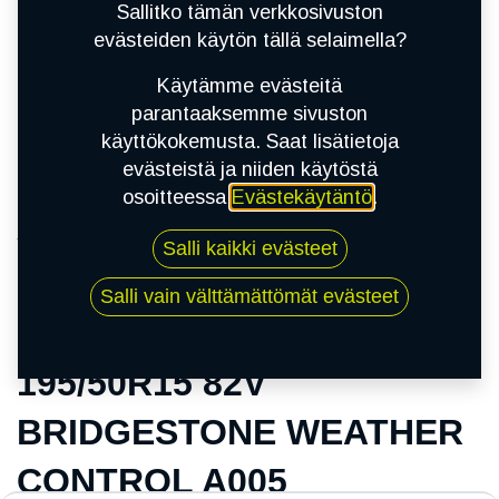
Sallitko tämän verkkosivuston
evästeiden käytön tällä selaimella?
Käytämme evästeitä
parantaaksemme sivuston
käyttökokemusta. Saat lisätietoja
evästeistä ja niiden käytöstä
osoitteessa
Evästekäytäntö
.
Kauppa
Salli kaikki evästeet
195/50R15 82V BRIDGESTONE WEATHER
CONTROL A005
Salli vain välttämättömät evästeet
195/50R15 82V
BRIDGESTONE WEATHER
CONTROL A005