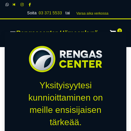
Soita
03 371 5533
tai
Varaa aika verk​​​​ossa
Rengascenter Hämeenkyrö
0
Yksityisyytesi
kunnioittaminen on
meille ensisijaisen
tärkeää.