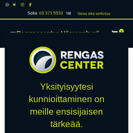
Soita
03 371 5533
tai
Varaa aika verk​​​​ossa
Rengascenter Hämeenkyrö
0
Yksityisyytesi
kunnioittaminen on
meille ensisijaisen
tärkeää.