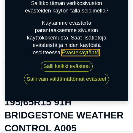
Sallitko tämän verkkosivuston
evästeiden käytön tällä selaimella?
Käytämme evästeitä
parantaaksemme sivuston
käyttökokemusta. Saat lisätietoja
evästeistä ja niiden käytöstä
osoitteessa
Evästekäytäntö
.
Kauppa
Salli kaikki evästeet
195/65R15 91H BRIDGESTONE WEATHER
CONTROL A005
Salli vain välttämättömät evästeet
195/65R15 91H
BRIDGESTONE WEATHER
CONTROL A005