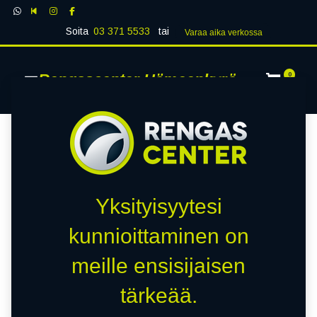
Soita
03 371 5533
tai
Varaa aika verk​​​​ossa
Rengascenter Hämeenkyrö
0
Yksityisyytesi
kunnioittaminen on
meille ensisijaisen
tärkeää.