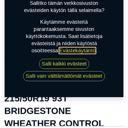
Sallitko tämän verkkosivuston
evästeiden käytön tällä selaimella?
Käytämme evästeitä
parantaaksemme sivuston
käyttökokemusta. Saat lisätietoja
evästeistä ja niiden käytöstä
osoitteessa
Evästekäytäntö
.
Kauppa
Salli kaikki evästeet
215/50R19 93T BRIDGESTONE WHEATHER
CONTROL A005 B-SEAL (+)
Salli vain välttämättömät evästeet
215/50R19 93T
BRIDGESTONE
WHEATHER CONTROL