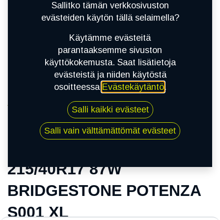
Sallitko tämän verkkosivuston
evästeiden käytön tällä selaimella?
Käytämme evästeitä
parantaaksemme sivuston
käyttökokemusta. Saat lisätietoja
evästeistä ja niiden käytöstä
osoitteessa
Evästekäytäntö
.
Kauppa
Salli kaikki evästeet
215/40R17 87W BRIDGESTONE POTENZA
S001 XL
Salli vain välttämättömät evästeet
215/40R17 87W
BRIDGESTONE POTENZA
S001 XL