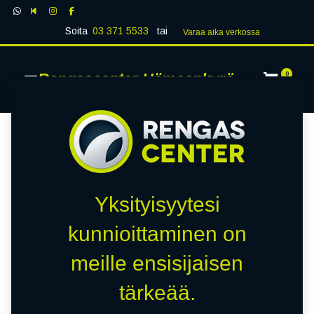
Soita
03 371 5533
tai
Varaa aika verk​​​​ossa
Rengascenter Hämeenkyrö
0
Yksityisyytesi
kunnioittaminen on
meille ensisijaisen
tärkeää.