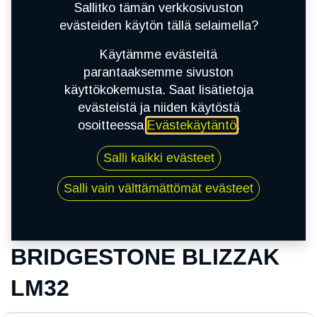
Sallitko tämän verkkosivuston
evästeiden käytön tällä selaimella?
Käytämme evästeitä
parantaaksemme sivuston
käyttökokemusta. Saat lisätietoja
evästeistä ja niiden käytöstä
osoitteessa
Evästekäytäntö
.
Kauppa
Salli kaikki evästeet
205/60R16 92H BRIDGESTONE BLIZZAK LM32
Salli vain välttämättömät evästeet
205/60R16 92H
BRIDGESTONE BLIZZAK
LM32