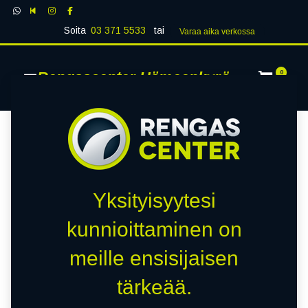
Soita
03 371 5533
tai
Varaa aika verk​​​​ossa
Rengascenter Hämeenkyrö
0
Yksityisyytesi
kunnioittaminen on
meille ensisijaisen
tärkeää.