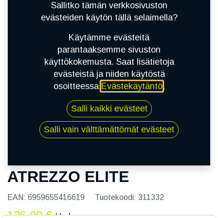
Sallitko tämän verkkosivuston
evästeiden käytön tällä selaimella?
Käytämme evästeitä
parantaaksemme sivuston
käyttökokemusta. Saat lisätietoja
evästeistä ja niiden käytöstä
osoitteessa
Evästekäytäntö
.
Kauppa
Salli kaikki evästeet
185/65R15 88H SAILUN ATREZZO ELITE
Salli vain välttämättömät evästeet
185/65R15 88H SAILUN
ATREZZO ELITE
EAN:
6959655416619
Tuotekoodi:
311332
126,00
€
/ kpl