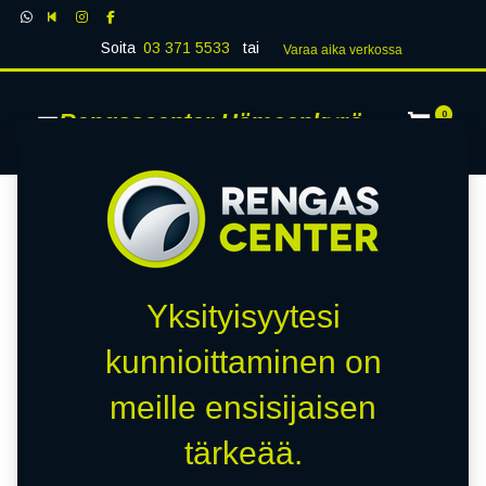
Soita
03 371 5533
tai
Varaa aika verk​​​​ossa
Rengascenter Hämeenkyrö
0
Yksityisyytesi
kunnioittaminen on
meille ensisijaisen
tärkeää.