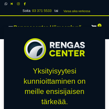
Soita
03 371 5533
tai
Varaa aika verk​​​​ossa
Rengascenter Hämeenkyrö
0
Yksityisyytesi
kunnioittaminen on
meille ensisijaisen
tärkeää.