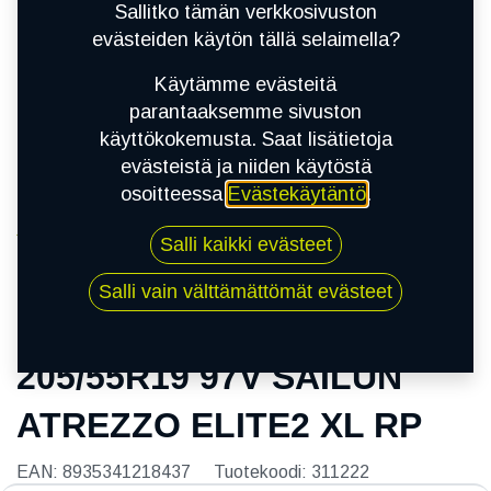
Sallitko tämän verkkosivuston
evästeiden käytön tällä selaimella?
Käytämme evästeitä
parantaaksemme sivuston
käyttökokemusta. Saat lisätietoja
evästeistä ja niiden käytöstä
osoitteessa
Evästekäytäntö
.
Kauppa
Salli kaikki evästeet
205/55R19 97V SAILUN ATREZZO ELITE2 XL
RP
Salli vain välttämättömät evästeet
205/55R19 97V SAILUN
ATREZZO ELITE2 XL RP
EAN:
8935341218437
Tuotekoodi:
311222