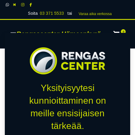
Soita
03 371 5533
tai
Varaa aika verk​​​​ossa
Rengascenter Hämeenkyrö
0
Yksityisyytesi
kunnioittaminen on
meille ensisijaisen
tärkeää.