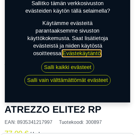
Sallitko tämän verkkosivuston
evästeiden käytön tällä selaimella?
Käytämme evästeitä
parantaaksemme sivuston
käyttökokemusta. Saat lisätietoja
evästeistä ja niiden käytöstä
osoitteessa
Evästekäytäntö
.
Kauppa
Salli kaikki evästeet
195/55R15 85V SAILUN ATREZZO ELITE2 RP
Salli vain välttämättömät evästeet
195/55R15 85V SAILUN
ATREZZO ELITE2 RP
EAN:
8935341217997
Tuotekoodi:
300897
77,00
€
/ kpl