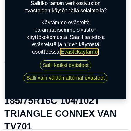
Sallitko tämän verkkosivuston
evästeiden käytön tällä selaimella?
Käytämme evästeitä
parantaaksemme sivuston
käyttökokemusta. Saat lisätietoja
evästeistä ja niiden käytöstä
osoitteessa
Evästekäytäntö
.
Kauppa
Salli kaikki evästeet
185/75R16C 104/102T TRIANGLE CONNEX VAN
TV701
Salli vain välttämättömät evästeet
185/75R16C 104/102T
TRIANGLE CONNEX VAN
TV701