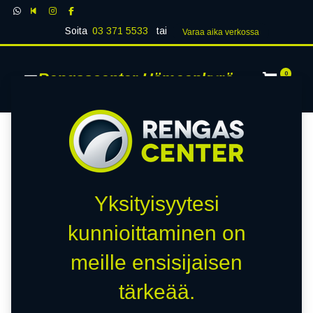
Soita
03 371 5533
tai
Varaa aika verk​​​​ossa
Rengascenter Hämeenkyrö
0
Yksityisyytesi
kunnioittaminen on
meille ensisijaisen
tärkeää.