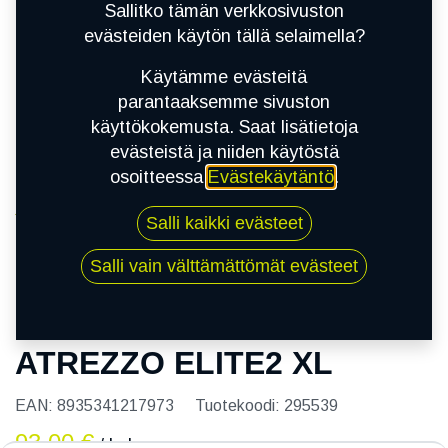
Sallitko tämän verkkosivuston
evästeiden käytön tällä selaimella?
Käytämme evästeitä
parantaaksemme sivuston
käyttökokemusta. Saat lisätietoja
evästeistä ja niiden käytöstä
osoitteessa
Evästekäytäntö
.
Kauppa
Salli kaikki evästeet
185/65R15 92T SAILUN ATREZZO ELITE2 XL
Salli vain välttämättömät evästeet
185/65R15 92T SAILUN
ATREZZO ELITE2 XL
EAN:
8935341217973
Tuotekoodi:
295539
93,00
€
/ kpl