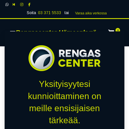
Soita
03 371 5533
tai
Varaa aika verk​​​​ossa
Rengascenter Hämeenkyrö
0
Yksityisyytesi
kunnioittaminen on
meille ensisijaisen
tärkeää.