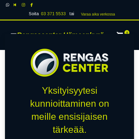
Soita
03 371 5533
tai
Varaa aika verk​​​​ossa
Rengascenter Hämeenkyrö
0
Yksityisyytesi
kunnioittaminen on
meille ensisijaisen
tärkeää.