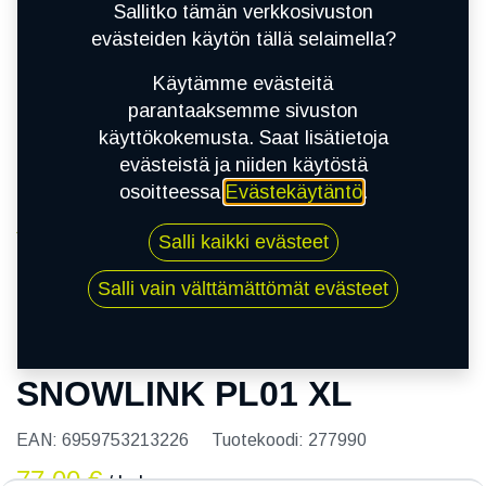
Sallitko tämän verkkosivuston
evästeiden käytön tällä selaimella?
Käytämme evästeitä
parantaaksemme sivuston
käyttökokemusta. Saat lisätietoja
evästeistä ja niiden käytöstä
osoitteessa
Evästekäytäntö
.
Kauppa
Salli kaikki evästeet
195/60R15 92R TRIANGLE SNOWLINK PL01 XL
Salli vain välttämättömät evästeet
195/60R15 92R TRIANGLE
SNOWLINK PL01 XL
EAN:
6959753213226
Tuotekoodi:
277990
77,00
€
/ kpl