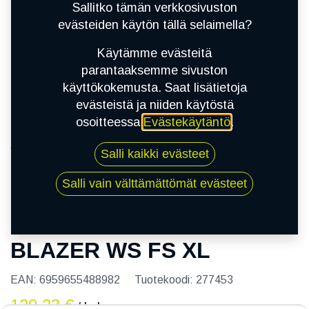
Sallitko tämän verkkosivuston
evästeiden käytön tällä selaimella?
Käytämme evästeitä
parantaaksemme sivuston
käyttökokemusta. Saat lisätietoja
evästeistä ja niiden käytöstä
osoitteessa
Evästekäytäntö
.
Kauppa
Salli kaikki evästeet
195/55R16 91T SAILUN ICE BLAZER WS FS XL
Salli vain välttämättömät evästeet
195/55R16 91T SAILUN ICE
BLAZER WS FS XL
EAN:
6959655488982
Tuotekoodi:
277453
120,23
€
/ kpl