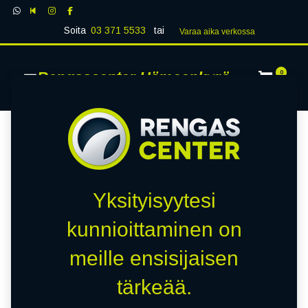
Soita
03 371 5533
tai
Varaa aika verk​​​​ossa
Rengascenter Hämeenkyrö
0
Yksityisyytesi
kunnioittaminen on
meille ensisijaisen
tärkeää.