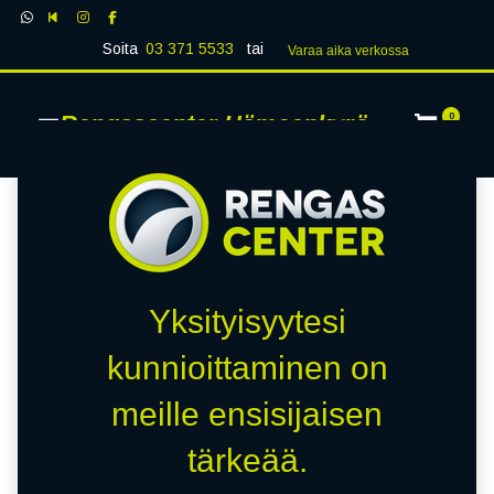
Soita
03 371 5533
tai
Varaa aika verk​​​​ossa
Rengascenter Hämeenkyrö
0
Yksityisyytesi
kunnioittaminen on
meille ensisijaisen
tärkeää.