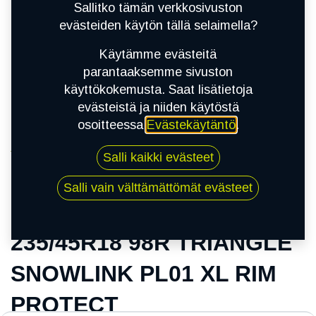
Sallitko tämän verkkosivuston
evästeiden käytön tällä selaimella?
Käytämme evästeitä
parantaaksemme sivuston
käyttökokemusta. Saat lisätietoja
evästeistä ja niiden käytöstä
osoitteessa
Evästekäytäntö
.
Kauppa
KITKARENKAAT
Salli kaikki evästeet
235/45R18 98R TRIANGLE SNOWLINK PL01 XL
RIM PROTECT
Salli vain välttämättömät evästeet
235/45R18 98R TRIANGLE
SNOWLINK PL01 XL RIM
PROTECT