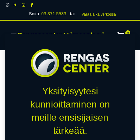
Soita
03 371 5533
tai
Varaa aika verk​​​​ossa
Rengascenter Hämeenkyrö
0
Yksityisyytesi
kunnioittaminen on
meille ensisijaisen
tärkeää.