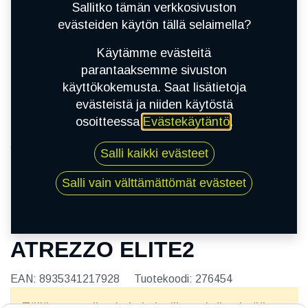
Sallitko tämän verkkosivuston
evästeiden käytön tällä selaimella?
Käytämme evästeitä
parantaaksemme sivuston
käyttökokemusta. Saat lisätietoja
evästeistä ja niiden käytöstä
osoitteessa
Evästekäytäntö
.
Kauppa
Salli kaikki evästeet
165/70R14 81T SAILUN ATREZZO ELITE2
Salli vain välttämättömät evästeet
165/70R14 81T SAILUN
ATREZZO ELITE2
EAN:
8935341217928
Tuotekoodi:
276454
Tällä tuotteella ei ole kelvollista yhdistelmää.