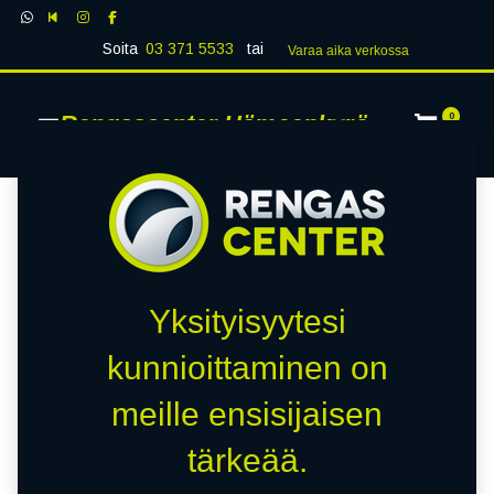
Soita
03 371 5533
tai
Varaa aika verk​​​​ossa
Rengascenter Hämeenkyrö
0
Yksityisyytesi
kunnioittaminen on
meille ensisijaisen
tärkeää.