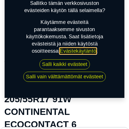
Sallitko tämän verkkosivuston
evästeiden käytön tällä selaimella?
Käytämme evästeitä
parantaaksemme sivuston
käyttökokemusta. Saat lisätietoja
evästeistä ja niiden käytöstä
osoitteessa
Evästekäytäntö
.
Kauppa
Salli kaikki evästeet
205/55R17 91W CONTINENTAL ECOCONTACT
6
Salli vain välttämättömät evästeet
205/55R17 91W
CONTINENTAL
ECOCONTACT 6