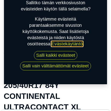
Sallitko tämän verkkosivuston
evästeiden käytön tällä selaimella?
Käytämme evästeitä
parantaaksemme sivuston
käyttökokemusta. Saat lisätietoja
evästeistä ja niiden käytöstä
osoitteessa
Evästekäytäntö
.
Kauppa
Salli kaikki evästeet
205/40R17 84Y CONTINENTAL
ULTRACONTACT XL
Salli vain välttämättömät evästeet
205/40R17 84Y
CONTINENTAL
ULTRACONTACT XL