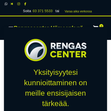
Soita
03 371 5533
tai
Varaa aika verk​​​​ossa
Rengascenter Hämeenkyrö
0
Yksityisyytesi
kunnioittaminen on
meille ensisijaisen
tärkeää.