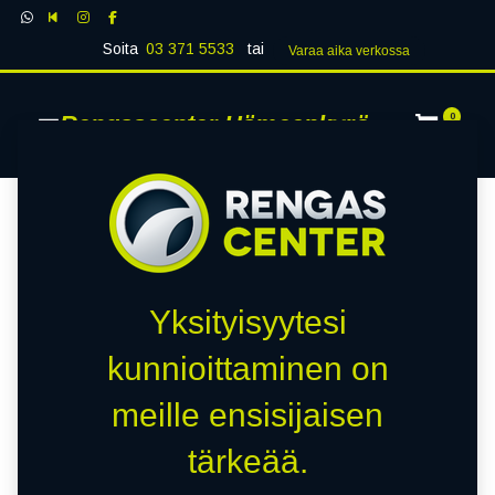
Soita
03 371 5533
tai
Varaa aika verk​​​​ossa
Rengascenter Hämeenkyrö
0
Yksityisyytesi
kunnioittaminen on
meille ensisijaisen
tärkeää.