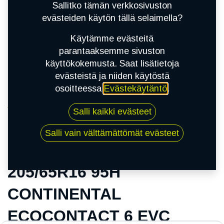
Sallitko tämän verkkosivuston
evästeiden käytön tällä selaimella?
Käytämme evästeitä
parantaaksemme sivuston
käyttökokemusta. Saat lisätietoja
evästeistä ja niiden käytöstä
osoitteessa
Evästekäytäntö
.
Kauppa
Salli kaikki evästeet
205/65R16 95H CONTINENTAL ECOCONTACT
6 EVC
Salli vain välttämättömät evästeet
205/65R16 95H
CONTINENTAL
ECOCONTACT 6 EVC