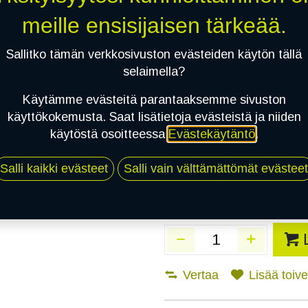
Toimitusaika:
3 arkip
meille ensisijaisen tärkeää.
Asennuspalvelu
Sallitko tämän verkkosivuston evästeiden käytön tällä
selaimella?
Käytämme evästeitä parantaaksemme sivuston
Mikäli valitset asennuksen, pä
käyttökokemusta. Saat lisätietoja evästeistä ja niiden
käytöstä osoitteessa
Evästekäytäntö
.
1
X 215/55R17 94V CONTINENTAL 
EI ASENNUSTA
Salli kaikki evästeet
Salli vain välttämättömät evästeet
Vertaa
Lisää toivel