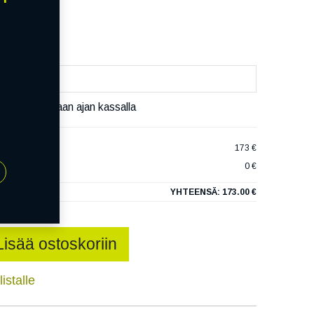
äivää
äset varaamaan ajan kassalla
ECOCONTACT 6
173 €
0 €
YHTEENSÄ:
173.00 €
Lisää ostoskoriin
istalle