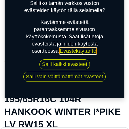
Sallitko tämän verkkosivuston
evästeiden käytön tällä selaimella?
Käytämme evästeitä
parantaaksemme sivuston
käyttökokemusta. Saat lisätietoja
evästeistä ja niiden käytöstä
osoitteessa
Evästekäytäntö
.
Kauppa
Salli kaikki evästeet
195/65R16C 104R HANKOOK WINTER I*PIKE
LV RW15 XL
Salli vain välttämättömät evästeet
195/65R16C 104R
HANKOOK WINTER I*PIKE
LV RW15 XL