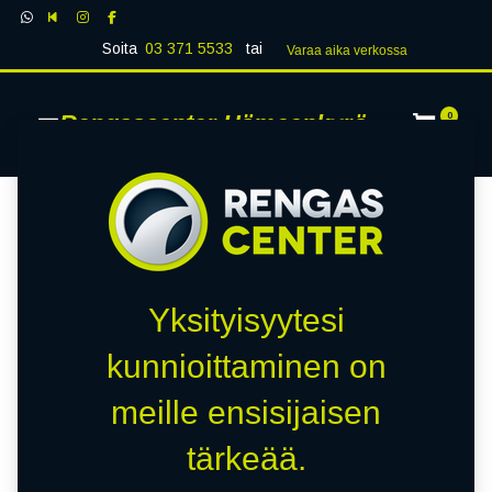
Soita
03 371 5533
tai
Varaa aika verk​​​​ossa
Rengascenter Hämeenkyrö
0
Yksityisyytesi
kunnioittaminen on
meille ensisijaisen
tärkeää.