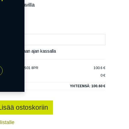
ssa):
Saatavilla
äivää
äset varaamaan ajan kassalla
O SNOW-H MWCS01 8PR
100.6 €
0 €
YHTEENSÄ:
100.60 €
Lisää ostoskoriin
istalle