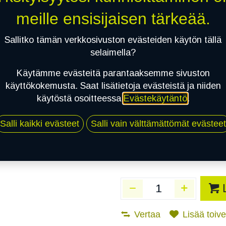
Toimittajilla (Varasto
meille ensisijaisen tärkeää.
Toimitusaika:
3 arkip
Sallitko tämän verkkosivuston evästeiden käytön tällä
Asennuspalvelu
selaimella?
Käytämme evästeitä parantaaksemme sivuston
käyttökokemusta. Saat lisätietoja evästeistä ja niiden
Mikäli valitset asennuksen, pä
käytöstä osoitteessa
Evästekäytäntö
.
1
X 205/65R16C 107/105Q DYNAM
Salli kaikki evästeet
Salli vain välttämättömät evästeet
EI ASENNUSTA
Vertaa
Lisää toivel