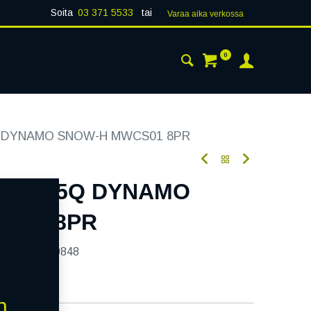
Soita
03 371 5533
tai
Varaa aika verk​​​​ossa
0
 24H
AJANKOHTAISTA
YHTEYSTIEDOT
5Q DYNAMO SNOW-H MWCS01 8PR
107/105Q DYNAMO
S01 8PR
tekoodi:
270848
n