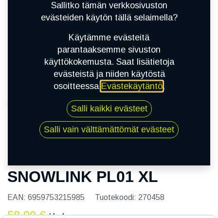
Sallitko tämän verkkosivuston
evästeiden käytön tällä selaimella?
Käytämme evästeitä
parantaaksemme sivuston
käyttökokemusta. Saat lisätietoja
evästeistä ja niiden käytöstä
osoitteessa
Evästekäytäntö
.
Kauppa
Salli kaikki evästeet
165/60R14 79R TRIANGLE SNOWLINK PL01 XL
Salli vain välttämättömät evästeet
165/60R14 79R TRIANGLE
SNOWLINK PL01 XL
EAN:
6959753215985
Tuotekoodi:
270458
58,00
€
/ kpl