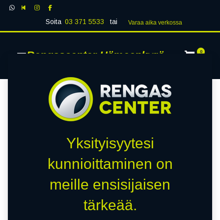
Soita
03 371 5533
tai
Varaa aika verk​​​​ossa
Rengascenter Hämeenkyrö
0
Yksityisyytesi
kunnioittaminen on
meille ensisijaisen
tärkeää.