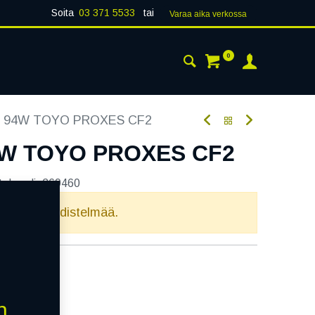
Soita
03 371 5533
tai
Varaa aika verk​​​​ossa
0
 24H
AJANKOHTAISTA
YHTEYSTIEDOT
7 94W TOYO PROXES CF2
4W TOYO PROXES CF2
tekoodi:
269460
elvollista yhdistelmää.
n