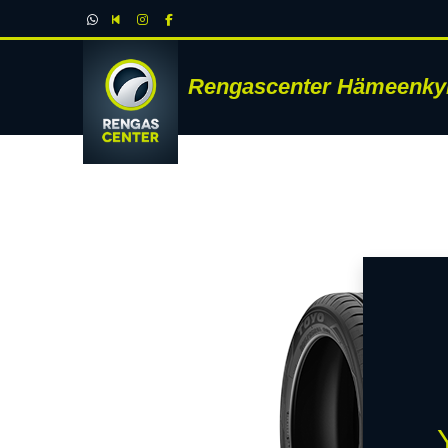
Rengascenter Hämeenky
RENK