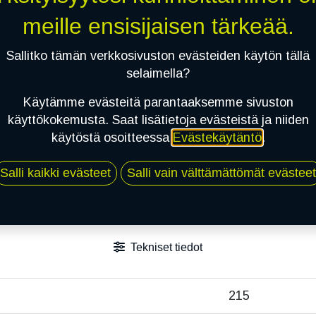
meille ensisijaisen tärkeää.
Sallitko tämän verkkosivuston evästeiden käytön tällä
selaimella?
Käytämme evästeitä parantaaksemme sivuston
käyttökokemusta. Saat lisätietoja evästeistä ja niiden
käytöstä osoitteessa
Evästekäytäntö
.
Salli kaikki evästeet
Salli vain välttämättömät evästeet
Tekniset tiedot
215