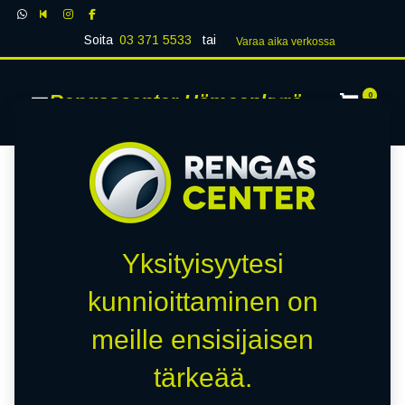
Soita
03 371 5533
tai
Varaa aika verk​​​​ossa
Rengascenter Hämeenkyrö
0
Yksityisyytesi
kunnioittaminen on
meille ensisijaisen
tärkeää.