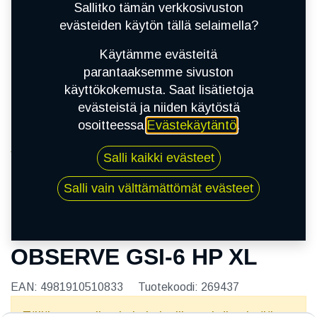
Sallitko tämän verkkosivuston
evästeiden käytön tällä selaimella?
Käytämme evästeitä
parantaaksemme sivuston
käyttökokemusta. Saat lisätietoja
evästeistä ja niiden käytöstä
osoitteessa
Evästekäytäntö
.
Kauppa
Salli kaikki evästeet
215/45R17 91H TOYO OBSERVE GSI-6 HP XL
Salli vain välttämättömät evästeet
215/45R17 91H TOYO
OBSERVE GSI-6 HP XL
EAN:
4981910510833
Tuotekoodi:
269437
Tällä tuotteella ei ole kelvollista yhdistelmää.